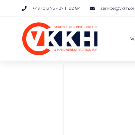
+49 (0)3 75 - 27 11 92 84
service@vkkh.o
V