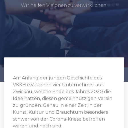
Wir helfen Visionen zu verwirklichen.
Am Anfang der jungen Geschichte des
VKKH e.V. stehen vier Unternehmer aus
Zwickau, welche Ende des Jahres 2020 die
Idee hatten, diesen gemeinnützigen Verein
zu gründen. Genau in einer Zeit, in der
Kunst, Kultur und Brauchtum besonders
schwer von der Corona-Kriese betroffen
waren und noch sind.