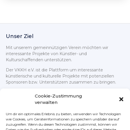
Unser Ziel
Mit unserem gemeinnützigen Verein möchten wir
interessante Projekte von Künstler- und
Kulturschaffenden unterstützen.
Der VKKH e.V. ist die Plattform um interessante
künstlerische und kulturelle Projekte mit potenziellen
Sponsoren bzw. Unterstützern zusammen zu bringen.
Cookie-Zustimmung
verwalten
Um dir ein optimales Erlebnis zu bieten, verwenden wir Technologien
wie Cookies, um Geräteinformationen zu speichern und/oder darauf
Rechtliches
Nützliches
zuzugreifen. Wenn du diesen Technologien zustimmst, können wir
Daten wie das Surfverhalten oder eindeutige IDs auf dieser Website