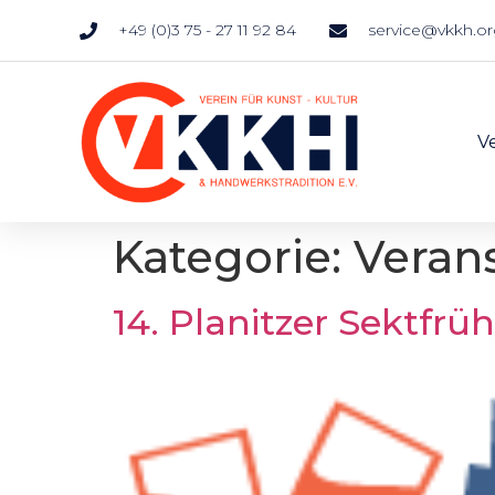
+49 (0)3 75 - 27 11 92 84
service@vkkh.o
V
Kategorie:
Veran
14. Planitzer Sektfrü